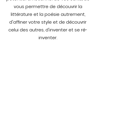
vous permettre de découvrir la
littérature et la poésie autrement,
d'affiner votre style et de découvrir
celui des autres, d'inventer et se ré-
inventer.
Images & Mots
Soyez informé de
l'ouverture des inscriptions
Recevez un email
à l'ouverture des
inscriptions de nos