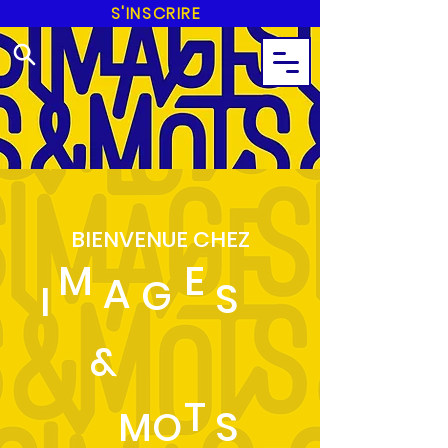
S'INSCRIRE
BIENVENUE CHEZ
M
E
A
G
S
I
&
T
S
MO