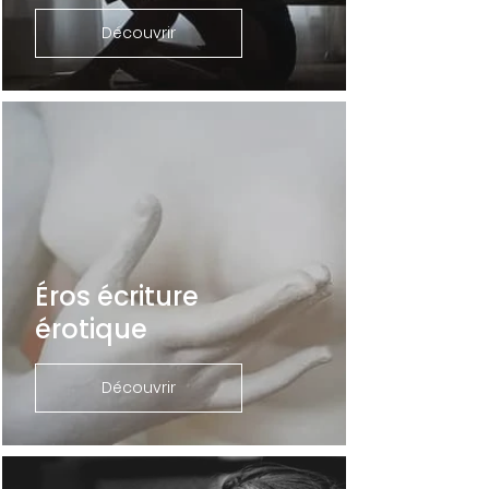
Découvrir
Éros écriture
érotique
Découvrir