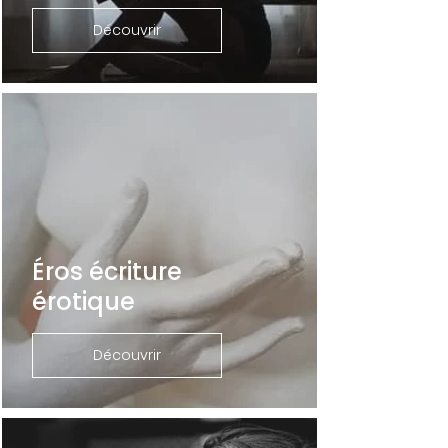
Découvrir
Éros écriture
érotique
Découvrir