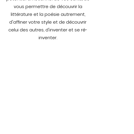
vous permettre de découvrir la
littérature et la poésie autrement,
d'affiner votre style et de découvrir
celui des autres, d'inventer et se ré-
inventer.
Images & Mots
Soyez informé de
l'ouverture des inscriptions
Recevez un email
à l'ouverture des
inscriptions de nos