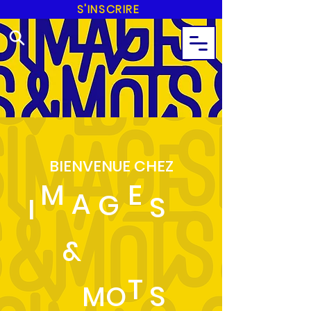
S'INSCRIRE
BIENVENUE CHEZ
M
E
A
G
S
I
&
T
S
MO