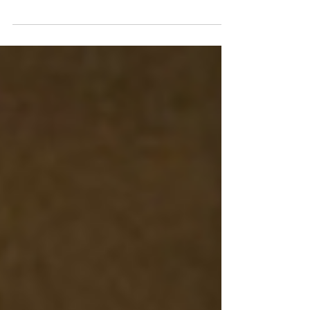
Cette année, notre atelier Yoga des mots
(atelier d'écriture créative à l'origine créé par
Emmanuelle Jay) revient sous la même
formule en ligne avec Victoria Aschème. Pour
toutes celles et ceux qui ont : L'envie de
commencer à écrire. L'envie d'écrire plus, de se
donner le temps. L'envie d'écrire
différemment... Un atelier d'écriture créative en
ligne C'est à ces désirs que les ateliers Le goût
d'écrire répondent : créer une bulle de créativité
littéraire et poétique pour no