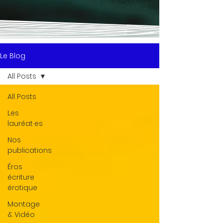
Le Blog
All Posts
All Posts
Les
lauréat·es
Nos
publications
Éros
écriture
érotique
Montage
& Vidéo