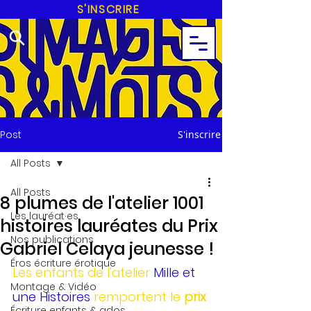
S'INSCRIRE
Post
S'inscrire
All Posts
All Posts
8 plumes de l'atelier 1001
Les lauréat·es
histoires lauréates du Prix
Nos publications
Gabriel Celaya jeunesse !
Éros écriture érotique
Les enfants de l'atelier 
Mille et 
Montage & Vidéo
une Histoire
s
 remportent le 
prix 
Écriture enfants & ados