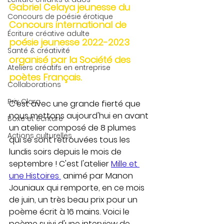
Gabriel Celaya jeunesse du 
Concours de poésie érotique
Concours international de 
Écriture créative adulte
poésie jeunesse 2022-2023 
Santé & créativité
organisé par la Société des 
Ateliers créatifs en entreprise
poètes Français.
Collaborations
Prix Clara
C'est avec une grande fierté que 
nous mettons aujourd'hui en avant 
Boxe et écriture
un atelier composé de 8 plumes 
Actions culturelles
qui se sont retrouvées tous les 
lundis soirs depuis le mois de 
septembre ! C'est l'atelier 
Mille et 
une Histoires 
 animé par Manon 
Jouniaux qui remporte, en ce mois 
de juin, un très beau prix pour un 
poème écrit à 16 mains. Voici le 
poème suivi d'une interview de 