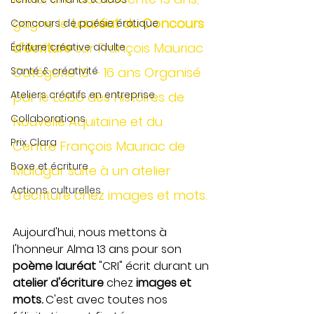
gagne le 
Lauréat du Concours 
Concours de poésie érotique
d’écriture
 sur François Mauriac 
Écriture créative adulte
Santé & créativité
Catégorie 13 – 16 ans Organisé 
Ateliers créatifs en entreprise
par le Labo des histoires de 
Collaborations
Nouvelle Aquitaine et du 
Prix Clara
Centre François Mauriac de 
Boxe et écriture
Malagar suite à un atelier 
Actions culturelles
d'écriture chez images et mots.
Aujourd'hui, nous mettons à 
l'honneur Alma 13 ans pour son 
poème lauréat 
"CRI" écrit durant un 
atelier d'écriture
 chez 
images et 
mots.
 C'est avec toutes nos 