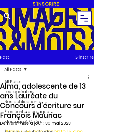
S'INSCRIRE
Post
S'inscrire
All Posts
All Posts
Alma, adolescente de 13
Les lauréat·es
ans Lauréate du
Nos publications
Concours d’écriture sur
Éros écriture érotique
François Mauriac
Montage & Vidéo
Dernière mise à jour :
30 mai 2023
Alma, une adolescente 13 ans, 
Écriture enfants & ados