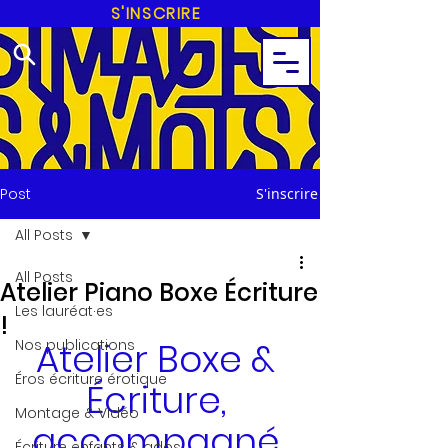
S'INSCRIRE
Post
S'inscrire
All Posts
All Posts
Atelier Piano Boxe Écriture
Les lauréat·es
!
Atelier Boxe & 
Nos publications
Éros écriture érotique
Écriture, 
Montage & Vidéo
accompagné 
Écriture enfants & ados