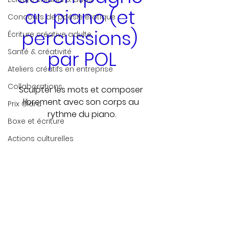
au piano (et 
Concours de poésie érotique
percussions) 
Écriture créative adulte
Santé & créativité
par POL
Ateliers créatifs en entreprise
Collaborations
Sculpter les mots et composer 
librement avec son corps au 
Prix Clara
rythme du piano.
Boxe et écriture
Actions culturelles