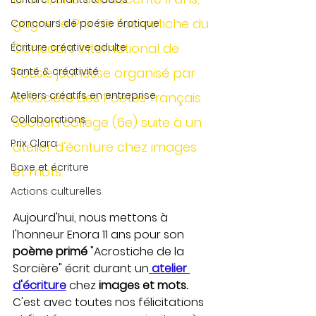
gagne le Prix de l’acrostiche du 
Concours de poésie érotique
Concours International de 
Écriture créative adulte
Santé & créativité
Poésie jeunesse organisé par 
Ateliers créatifs en entreprise
la Société des Poètes français 
Collaborations
Section collège (6e) suite à un 
Prix Clara
atelier d'écriture chez images 
Boxe et écriture
et mots.
Actions culturelles
Aujourd'hui, nous mettons à 
l'honneur Enora 11 ans pour son 
poème primé 
"Acrostiche de la 
Sorcière" écrit durant un
atelier 
d'écriture
 chez 
images et mots.
C'est avec toutes nos félicitations 