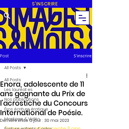
S'INSCRIRE
Post
S'inscrire
All Posts
All Posts
Enora, adolescente de 11
Les lauréat·es
ans gagnante du Prix de
Nos publications
l’acrostiche du Concours
Éros écriture érotique
International de Poésie.
Montage & Vidéo
Dernière mise à jour :
30 mai 2023
Enora, une adolescente 11 ans, 
Écriture enfants & ados