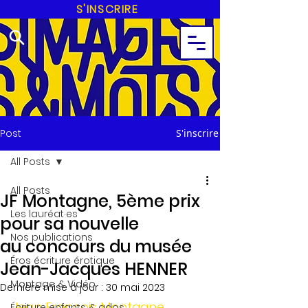
S'INSCRIRE
Post
S'inscrire
All Posts
All Posts
JF Montagne, 5ème prix
Les lauréat·es
pour sa nouvelle
Nos publications
au concours du musée
Éros écriture érotique
Jean-Jacques HENNER
Montage & Vidéo
Dernière mise à jour :
30 mai 2023
Jean François Montagne, 
Écriture enfants & ados