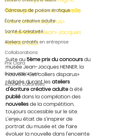
5ème prix
 pour sa 
nouvelle 
Concours de poésie érotique
«Les colliers disparus» 
Écriture créative adulte
Santé & créativité
au 
concours
 Jean-Jacques 
Ateliers créatifs en entreprise
HENNER 2021
Collaborations
Suite au
 5ème prix du concours 
du 
Prix Clara
musée Jean-Jacques HENNER, la 
Boxe et écriture
nouvelle «Les colliers disparus» 
rédigée durant les 
ateliers 
Actions culturelles
d'écriture créative adulte 
à été 
publié 
dans la compilation des 
nouvelles
 de la compétition, 
toujours accessible sur le site. 
L'enjeu était de s'inspirer de 
portrait du musée et de faire 
évoluer la nouvelle dans l'enceinte 