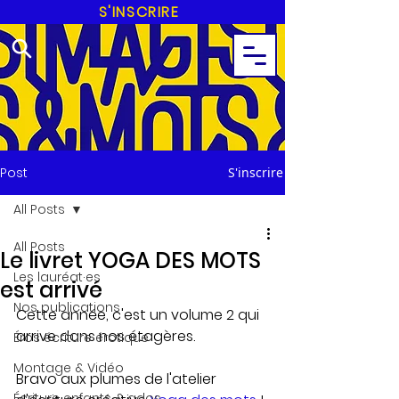
S'INSCRIRE
Post
S'inscrire
All Posts
All Posts
Le livret YOGA DES MOTS
Les lauréat·es
est arrivé
Nos publications
Cette année, c'est un volume 2 qui 
arrive dans nos étagères.
Éros écriture érotique
Montage & Vidéo
Bravo aux plumes de l'atelier 
Écriture enfants & ados