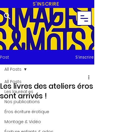
S'INSCRIRE
Post
S'inscrire
All Posts
All Posts
Les livres des ateliers éros
Les lauréat·es
sont arrivés !
Nos publications
Éros écriture érotique
Montage & Vidéo
Écriture enfants & ados