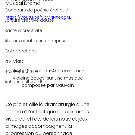
Musical Drama.
Concours de poésie érotique
https://youtu.be/VpONNXecgXE
Écriture créative adulte
Santé & créativité
Ateliers créatifs en entreprise
Collaborations
Prix Clara
Juliette, Elias et Lou-Andreas filment 
Boxe et écriture
Violaine Bougy, sur une musique 
Actions culturelles
composée par Gauvain.
Ce projet allie la dramaturgie d’une 
fiction et l’esthétique du clip : rimes 
visuelles, effets de leitmotiv et jeux 
d’images accompagnent la 
progression du personnage.