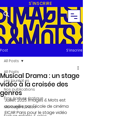
S'INSCRIRE
Post
S'inscrire
All Posts
All Posts
Musical Drama : un stage
Les lauréat·es
vidéo à la croisée des
Nos publications
genres
Éros écriture érotique
Juillet 2025. Images & Mots est 
accueillie par l'école de cinéma 
Montage & Vidéo
EICAR Paris pour le stage vidéo 
Écriture enfants & ados