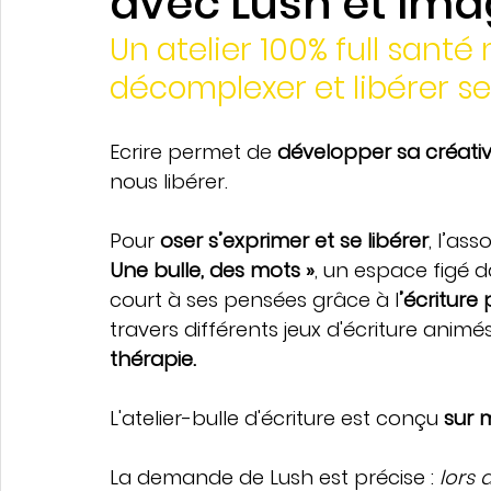
avec Lush et Ima
Écriture créative adulte
Santé & créativité
Un atelier 100% full santé
décomplexer et libérer se
Collaborations
Prix Clara
Boxe et écriture
Ecrire permet de 
développer sa créativ
nous libérer.
Pour 
oser s’exprimer et se libérer
, l’as
Une bulle, des mots »
, un espace figé d
court à ses pensées grâce à l
’écriture
travers différents jeux d'écriture anim
thérapie.
L'atelier-bulle d'écriture est conçu 
sur 
La demande de Lush est précise :
 lors 