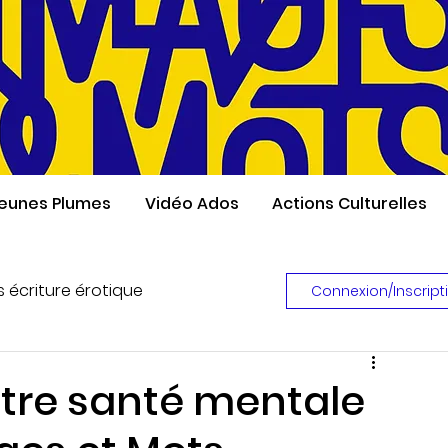
eunes Plumes
Vidéo Ados
Actions Culturelles
s écriture érotique
Connexion/Inscript
Concours de poésie érotique
otre santé mentale