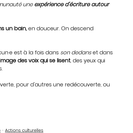
munauté une 
expérience d'écriture autour 
s un bain,
 en douceur. On descend 
cun·e est à la fois dans 
son dedans
 et dans 
'image des voix qui se lisent
, des yeux qui 
s.
ouverte, pour d'autres une redécouverte, ou 
e
Actions culturelles