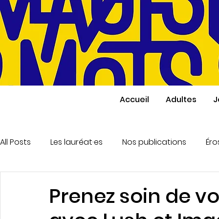
Accueil
Adultes
J
All Posts
Les lauréat·es
Nos publications
Éro
Montage & Vidéo
Écriture enfants & ados
Prenez soin de v