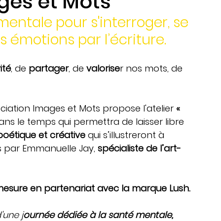
ges et Mots
Ateliers créatifs en entreprise
 mentale pour s'interroger, se 
s émotions par l’écriture.
Actions culturelles
ité
, de 
partager
, de 
valorise
r nos mots, de 
sociation Images et Mots propose l'atelier 
« 
ans le temps qui permettra de laisser libre 
 poétique et créative 
qui s’illustreront à 
és par Emmanuelle Jay, 
spécialiste de l’art-
mesure en partenariat avec la marque Lush.
d'une j
ournée dédiée à la santé mentale,