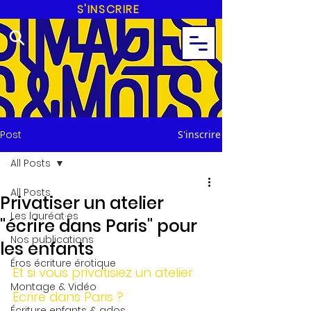
S'INSCRIRE
Post
S'inscrire
All Posts
All Posts
Privatiser un atelier
Les lauréat·es
"écrire dans Paris" pour
Nos publications
les enfants
Éros écriture érotique
Et si vous privatisiez un atelier 
Montage & Vidéo
Écrire dans Paris ?
Écriture enfants & ados