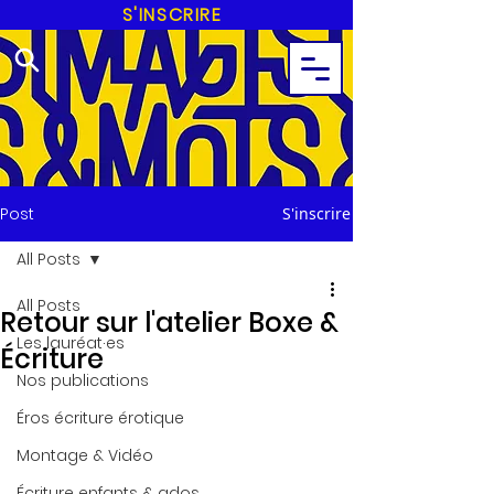
S'INSCRIRE
Post
S'inscrire
All Posts
All Posts
Retour sur l'atelier Boxe &
Les lauréat·es
Écriture
Nos publications
Éros écriture érotique
Montage & Vidéo
Écriture enfants & ados