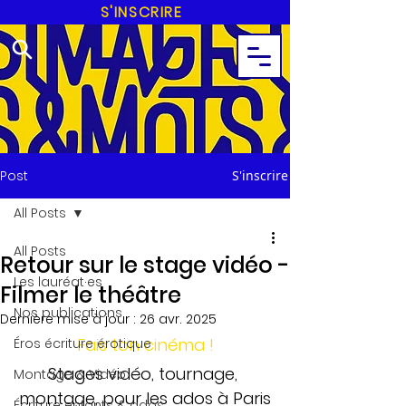
S'INSCRIRE
Post
S'inscrire
All Posts
All Posts
Retour sur le stage vidéo -
Les lauréat·es
Filmer le théâtre
Nos publications
Dernière mise à jour :
26 avr. 2025
Fais ton cinéma !
Éros écriture érotique
Stages vidéo, tournage, 
Montage & Vidéo
montage, pour les ados à Paris
Écriture enfants & ados