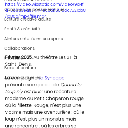
https://video.wixstatic.com/video/9a4f1
Concours de poésie érotique
d_8bac3ea674774eccaff65f5dc7521cb8
/1080p/mp4/file.mp4
Écriture créative adulte
Santé & créativité
Ateliers créatifs en entreprise
Collaborations
Février 2025. 
Au théâtre Les 3T, à 
Prix Clara
Saint-Denis.
Boxe et écriture
La compagnie 
La Syncope
Actions culturelles
présente son spectacle 
Quand le 
loup n’y est plus
 : une réécriture 
moderne du Petit Chaperon rouge, 
où la fillette, Rouge, n’est plus une 
victime mais une aventurière ; où le 
loup n’est plus un monstre mais 
une rencontre ; où les arbres se 