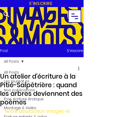
S'INSCRIRE
Post
S'inscrire
All Posts
All Posts
Un atelier d'écriture à la
Les lauréat·es
Pitié-Salpêtrière : quand
Nos publications
les arbres deviennent des
Éros écriture érotique
poèmes
Montage & Vidéo
Notre association Images et 
Écriture enfants & ados