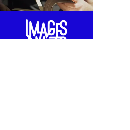
Offrir un atelier
Des ateliers pour créer,
s'amuser et se découvrir
Spécialiste de
l'écriture créative