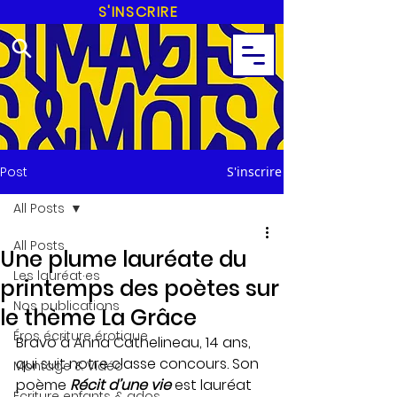
S'INSCRIRE
Post
S'inscrire
All Posts
All Posts
Une plume lauréate du
Les lauréat·es
printemps des poètes sur
Nos publications
le thème La Grâce
Éros écriture érotique
Bravo à Anna Cathelineau, 14 ans, 
qui suit notre classe concours. Son 
Montage & Vidéo
poème 
Récit d’une vie
 est lauréat 
Écriture enfants & ados