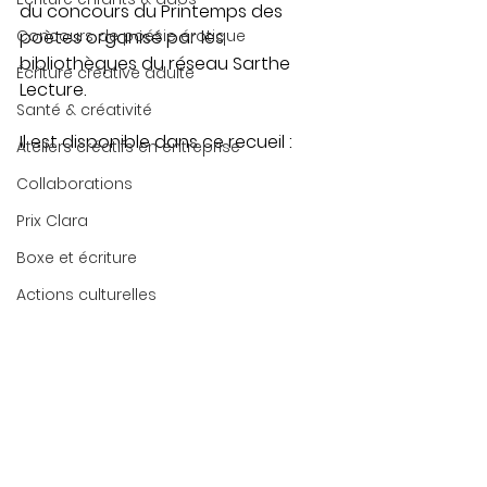
du concours du Printemps des 
Concours de poésie érotique
poètes organisé par les 
bibliothèques du réseau Sarthe 
Écriture créative adulte
Lecture. 
Santé & créativité
Il est disponible dans ce recueil : 
Ateliers créatifs en entreprise
Collaborations
Prix Clara
Boxe et écriture
Actions culturelles