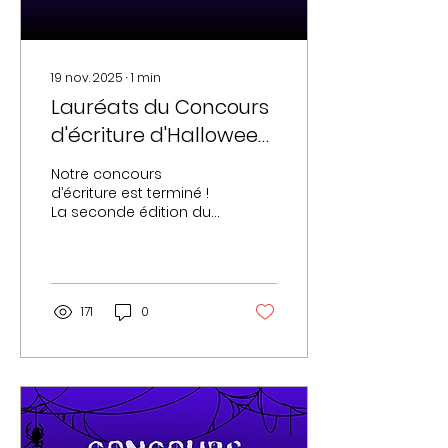
seulement à produire
quelque...
19 nov. 2025
∙
1
min
Lauréats du Concours
d'écriture d'Halloween
2025
Notre concours
d’écriture est terminé !
La seconde édition du
concours d'écriture
spécial Halloween, sur
le thème « Monstres et
Créatures d’Épouvante
», a inspiré de
171
0
nombreuses plumes.
Faucheuse, diable,
gargouilles, monstres
de folklore... Vous nous
avez fait frissonner de
mille et une façons !
Merci à tous et toutes