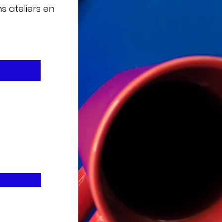
ns
a
teliers en