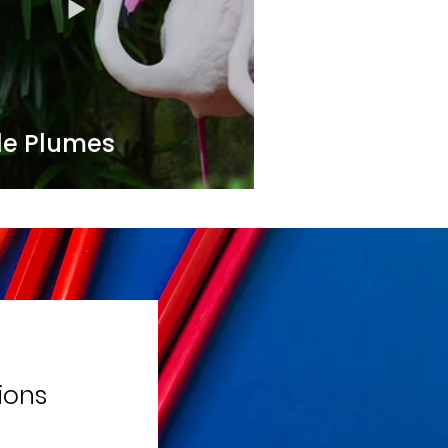
de Plumes
ions