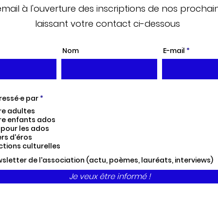
email
à l'ouverture des inscriptions de nos prochai
laissant votre contact ci-dessous
Nom
E-mail
R
éressé·e par
*
e
re adultes
q
u
ure enfants ados
i
 pour les ados
r
ers d'éros
e
d
tions culturelles
sletter de l'association (actu, poèmes, lauréats, interviews)
Je veux être informé !