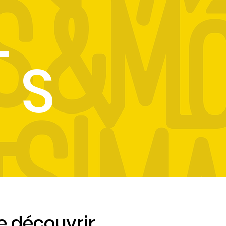
T
S
se découvrir