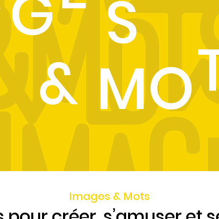
G
S
&
MO
Images & Mots
s pour créer, s’amuser et 