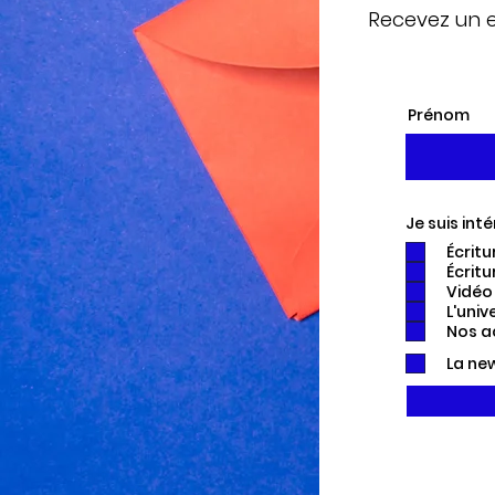
Recevez un 
Prénom
Je suis int
Écritu
Écrit
Vidéo
L'univ
Nos ac
La new