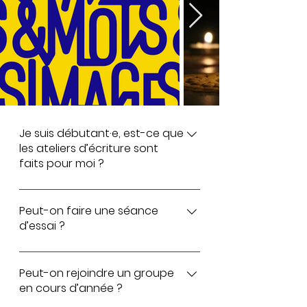
Je suis débutant·e, est-ce que
les ateliers d’écriture sont
faits pour moi ?
Tout à fait ! Les ateliers s’adressent à
tous ceux, et toutes celles, qui
Peut-on faire une séance
d’essai ?
aiment écrire quel que soit leur
niveau. Les jeux d’écriture sont
Il est toujours possible de faire une
progressifs et on peut écrire comme
séance découverte avant de
Peut-on rejoindre un groupe
on le souhaite.
en cours d’année ?
s’engager.