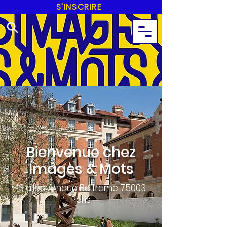
S'INSCRIRE
Bienvenue chez
Images & Mots
13 allée Arnaud Beltrame 75003
Paris