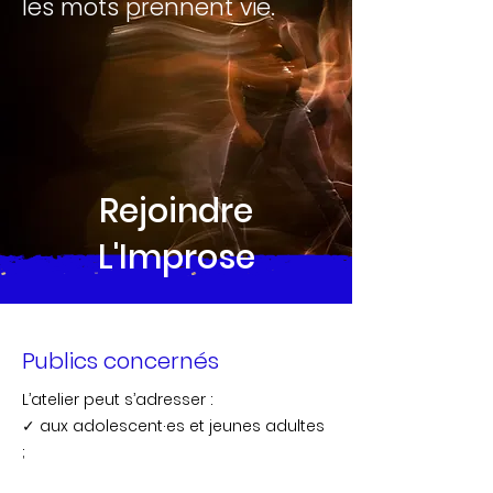
les mots prennent vie.
Rejoindre
L'Improse
Publics concernés
L’atelier peut s’adresser :
✓ aux adolescent·es et jeunes adultes
;