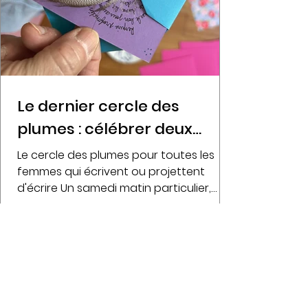
Le dernier cercle des
plumes : célébrer deux
années d'écriture au
Le cercle des plumes pour toutes les
féminin
femmes qui écrivent ou projettent
d'écrire Un samedi matin particulier,
empreint d'émotion, pour clôturer deux
années d'aventure partagée autour de
l'écriture - entre femmes. Au fil des
rencontres, ce cercle a accueilli des
femmes qui écrivaient déjà, d'autres qui
rêvaient d'écrire, certaines qui
cherchaient simplement un espace