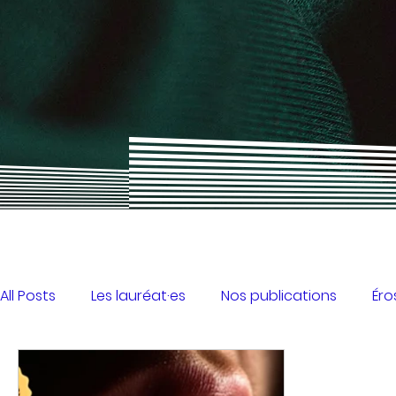
All Posts
Les lauréat·es
Nos publications
Éro
Concours de poésie érotique
Écriture créative