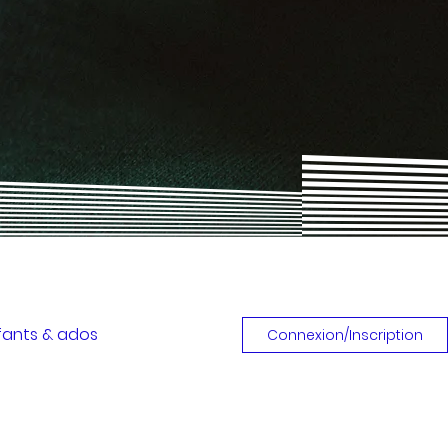
nfants & ados
Connexion/Inscription
treprise