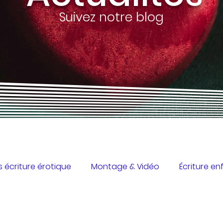
Suivez notre blog
s écriture érotique
Montage & Vidéo
Écriture e
 adulte
Santé & créativité
Ateliers créatifs en en