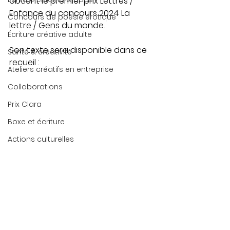
obtient le premier prix Lettres / 
Enfance du concours 2024 La 
Concours de poésie érotique
lettre / Gens du monde. 
Écriture créative adulte
Son texte sera disponible dans ce 
Santé & créativité
recueil :
Ateliers créatifs en entreprise
Collaborations
Prix Clara
Boxe et écriture
Actions culturelles