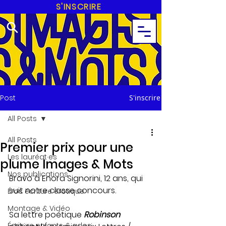
S'INSCRIRE
Post
S'inscrire
All Posts
All Posts
Premier prix pour une
Les lauréat·es
plume Images & Mots
Nos publications
Bravo à Enora Signorini, 12 ans, qui 
suit notre classe concours. 
Éros écriture érotique
Montage & Vidéo
Sa lettre poétique 
Robinson
Écriture enfants & ados