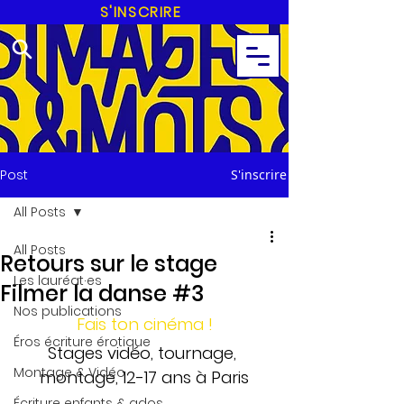
S'INSCRIRE
Post
S'inscrire
All Posts
All Posts
Retours sur le stage
Les lauréat·es
Filmer la danse #3
Nos publications
Fais ton cinéma !
Éros écriture érotique
Stages vidéo, tournage, 
Montage & Vidéo
montage, 12-17 ans à Paris
Écriture enfants & ados