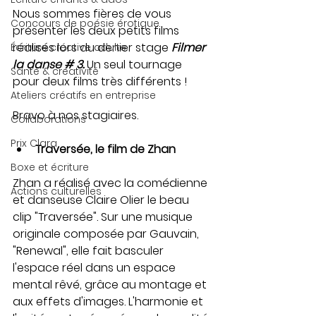
Nous sommes fières de vous 
Concours de poésie érotique
présenter les deux petits films 
réalisés lors du denier stage 
Filmer 
Écriture créative adulte
la danse # 3. 
Un seul tournage 
Santé & créativité
pour deux films très différents ! 
Ateliers créatifs en entreprise
Bravo à nos stagiaires.
Collaborations
Prix Clara
Traversée, le film de Zhan
Boxe et écriture
Zhan a réalisé avec la comédienne 
Actions culturelles
et danseuse Claire Olier le beau 
clip "Traversée". Sur une musique 
originale composée par Gauvain, 
"Renewal", elle fait basculer 
l'espace réel dans un espace 
mental rêvé, grâce au montage et 
aux effets d'images. L'harmonie et 