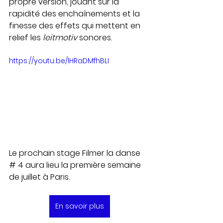
propre version, jouant sur la 
rapidité des enchaînements et la 
finesse des effets qui mettent en 
relief les 
leitmotiv
 sonores. 
https://youtu.be/lHRaDMfhBLI
Le prochain stage Filmer la danse 
# 4 aura lieu la première semaine 
de juillet à Paris.
En savoir plus