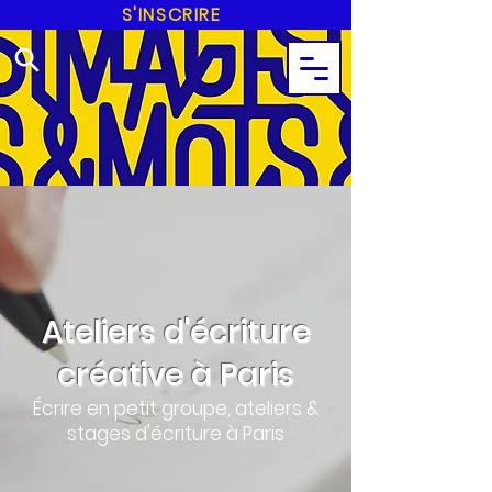
S'INSCRIRE
Ateliers d'écriture
créative à Paris
Écrire en petit groupe, ateliers &
stages d'écriture à Paris