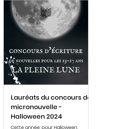
et Créatures d’Épouvante », a inspiré
de nombreuses plumes. Faucheuse,
diable, gargouilles, monstres de
folklore... Vous nous avez fait
frissonner de mille et une façons !
Merci à tous et toutes pour votre
participation ! Nous avons à présent
le plaisir de vous dévoiler nos cinq
lauréats, dont vous pouvez
découvrir les textes plus bas.
Georges Martinot
Lauréats du concours de
micronouvelle -
Halloween 2024
Cette année, pour Halloween,