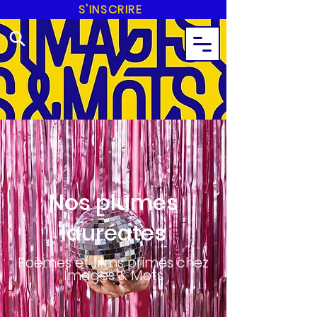
S'INSCRIRE
Nos plumes
lauréat
es
Poèmes et films primés chez
Images & Mots