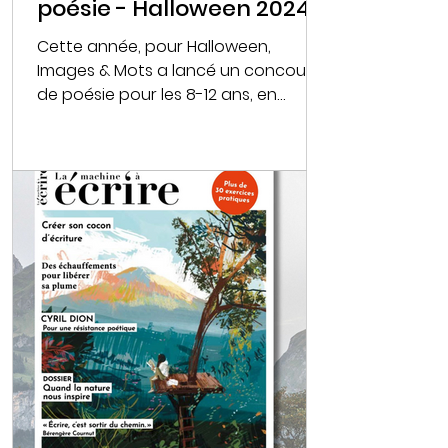
poésie - Halloween 2024
Cette année, pour Halloween,
Images & Mots a lancé un concours
de poésie pour les 8-12 ans, en
partenariat avec le jeu de société
Dé-Mots. Pour cette première
édition, le thème "La Pleine Lune" a
inspiré de nombreuses plumes sur les
routes du fantastique et de
l'épouvante ! Voici les textes de nos
lauréats ! Encore merci à tous et
toutes pour votre participation, et
félicitations aux trois gagnantes !