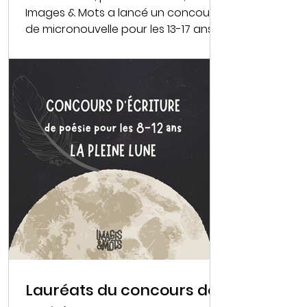
Images & Mots a lancé un concours
de micronouvelle pour les 13-17 ans,
en partenariat avec le magazine
Virgule , aux éditions Faton Jeunesse.
Pour cette première édition, le
thème "La Pleine Lune" a inspiré de
nombreuses plumes sur les routes
du fantastique et de l'épouvante !
Voici les textes de nos lauréats !
Encore merci à tous et toutes pour
votre participation, et félicitations
aux trois gagnantes !
Lauréats du concours de