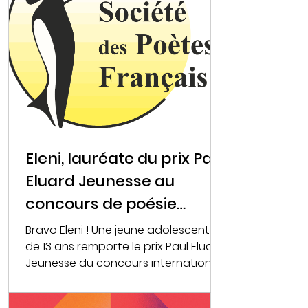
Eleni, lauréate du prix Paul
Eluard Jeunesse au
concours de poésie
international de la SPF
Bravo Eleni ! Une jeune adolescente
de 13 ans remporte le prix Paul Eluard
Jeunesse du concours international
de poésie jeunesse...