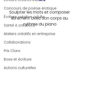
Concours de poésie érotique
Sculpter les mots et composer 
Écriture créative adulte
librement avec son corps au 
rythme du piano
Santé & créativité
Ateliers créatifs en entreprise
Collaborations
Prix Clara
Boxe et écriture
Actions culturelles