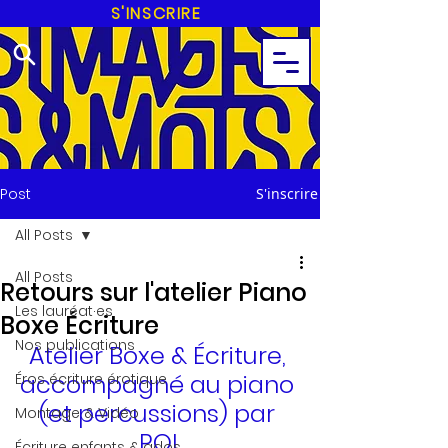
S'INSCRIRE
Post
S'inscrire
All Posts
All Posts
Retours sur l'atelier Piano
Les lauréat·es
Boxe Écriture
Nos publications
Atelier Boxe & Écriture, 
accompagné au piano 
Éros écriture érotique
(et percussions) par 
Montage & Vidéo
POL
Écriture enfants & ados