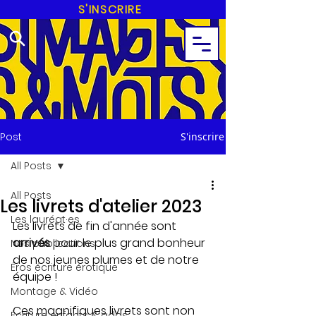
S'INSCRIRE
Post
S'inscrire
All Posts
All Posts
Les livrets d'atelier 2023
Les lauréat·es
Les livrets de fin d'année sont 
arrivés 
pour le plus grand bonheur 
Nos publications
de nos jeunes plumes et de notre 
Éros écriture érotique
équipe ! 
Montage & Vidéo
Ces magnifiques livrets sont non 
Écriture enfants & ados