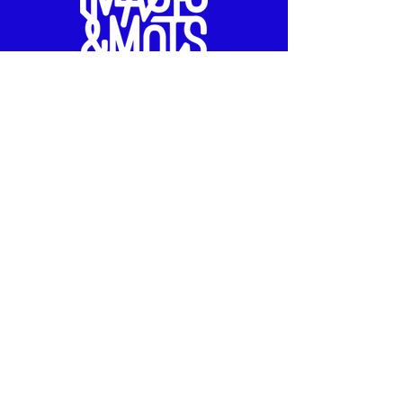
Offrir un atelier
Des ateliers pour créer,
s'amuser et se découvrir
Spécialiste de
l'écriture créative
pour les adultes et les ados
13 allée Arnaud Beltrame
75003 Paris
Découvrez l'équipe