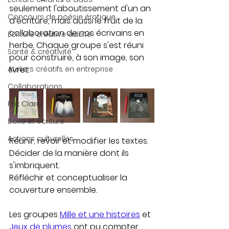
seulement l'aboutissement d'un an 
Concours de poésie érotique
d'écriture, mais aussi le fruit de la 
collaboration de nos écrivains en 
Écriture créative adulte
herbe. Chaque groupe s'est réuni 
Santé & créativité
pour construire, à son image, son 
Ateliers créatifs en entreprise
livret. 
Collaborations
Prix Clara
Boxe et écriture
Actions culturelles
Réunir, revoir et modifier les textes. 
Décider de la manière dont ils 
s'imbriquent.
Réfléchir et conceptualiser la 
couverture ensemble. 
Les groupes 
Mille et une histoires
 et 
Jeux de plumes
 ont pu compter 