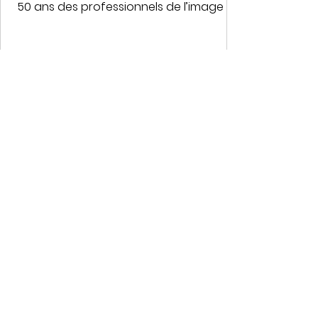
50 ans des professionnels de l’image et
du son. Le stage...
1
/
4