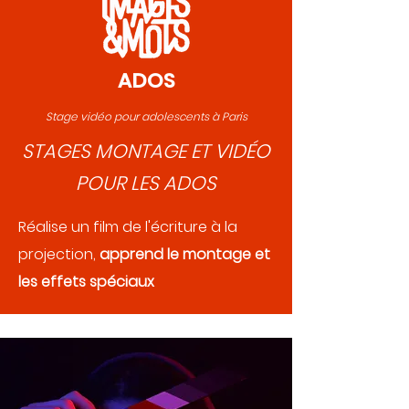
ADOS
Stage vidéo pour adolescents à Paris
STAGES MONTAGE ET VIDÉO
POUR LES ADOS
Réalise un film de l'écriture à la
projection,
apprend le montage et
les effets spéciaux