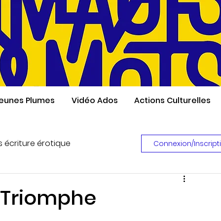
eunes Plumes
Vidéo Ados
Actions Culturelles
s écriture érotique
Connexion/Inscript
Concours de poésie érotique
e Triomphe