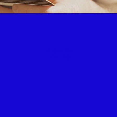
Tenez-moi
informé