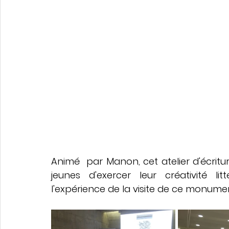
Écriture créative adulte
Santé & créativité
Collaborations
Prix Clara
Boxe et écriture
Animé  par Manon, cet atelier d'écritu
jeunes d'exercer leur créativité litt
l'expérience de la visite de ce monume