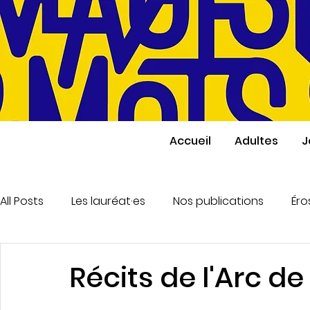
Accueil
Adultes
J
All Posts
Les lauréat·es
Nos publications
Éro
Montage & Vidéo
Écriture enfants & ados
Récits de l'Arc d