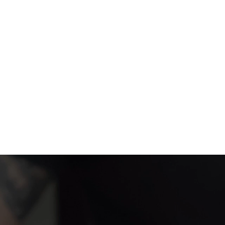
les bénévoles
for peace